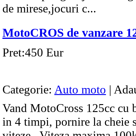
de mirese,jocuri c...
MotoCROS de vanzare 1
Pret:450 Eur
Categorie:
Auto moto
| Ada
Vand MotoCross 125cc cu ba
in 4 timpi, pornire la cheie 
viteze , Viteza maxima 100