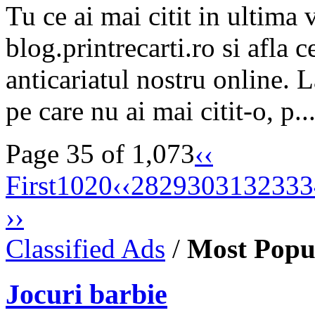
Tu ce ai mai citit in ultim
blog.printrecarti.ro si afla ce
anticariatul nostru online. 
pe care nu ai mai citit-o, p..
Page 35 of 1,073
‹‹
First
10
20
‹‹
28
29
30
31
32
33
3
››
Classified Ads
/
Most Popu
Jocuri barbie