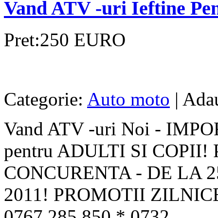
Vand ATV -uri Ieftine Pen
Pret:250 EURO
Categorie:
Auto moto
| Ada
Vand ATV -uri Noi - IMP
pentru ADULTI SI COPII
CONCURENTA - DE LA 2
2011! PROMOTII ZILNIC
0767.285.850 * 0732....