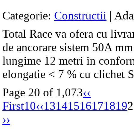
Categorie:
Constructii
| Ada
Total Race va ofera cu livra
de ancorare sistem 50A mm
lungime 12 metri in confor
elongatie < 7 % cu clichet St
Page 20 of 1,073
‹‹
First
10
‹‹
13
14
15
16
17
18
19
2
››