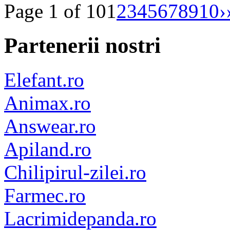
Page 1 of 10
1
2
3
4
5
6
7
8
9
10
›
Partenerii nostri
Elefant.ro
Animax.ro
Answear.ro
Apiland.ro
Chilipirul-zilei.ro
Farmec.ro
Lacrimidepanda.ro