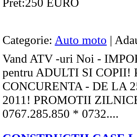
Pret:250 EURO
Categorie:
Auto moto
| Adau
Vand ATV -uri Noi - IMP
pentru ADULTI SI COPII
CONCURENTA - DE LA 2
2011! PROMOTII ZILNIC
0767.285.850 * 0732....