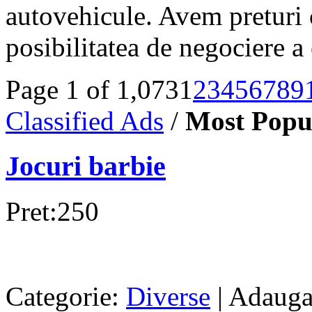
autovehicule. Avem preturi 
posibilitatea de negociere a 
Page 1 of 1,073
1
2
3
4
5
6
7
8
9
Classified Ads
/
Most Popu
Jocuri barbie
Pret:250
Categorie:
Diverse
| Adauga