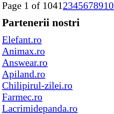
Page 1 of 104
1
2
3
4
5
6
7
8
9
10
Partenerii nostri
Elefant.ro
Animax.ro
Answear.ro
Apiland.ro
Chilipirul-zilei.ro
Farmec.ro
Lacrimidepanda.ro