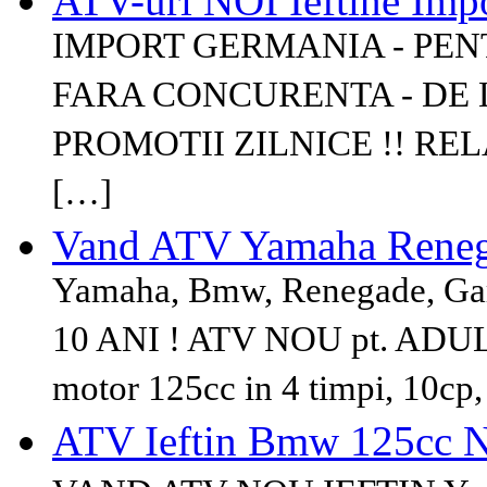
ATV-uri NOI Ieftine Imp
IMPORT GERMANIA - PENT
FARA CONCURENTA - DE LA
PROMOTII ZILNICE !! RELA
[…]
Vand ATV Yamaha Rene
Yamaha, Bmw, Renegade, Gara
10 ANI ! ATV NOU pt. ADULTI
motor 125cc in 4 timpi, 10cp
ATV Ieftin Bmw 125cc N