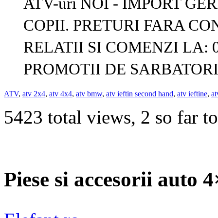
ATV-uri NOI - IMPORT GE
COPII. PRETURI FARA CON
RELATII SI COMENZI LA: 07
PROMOTII DE SARBATORI
ATV
,
atv 2x4
,
atv 4x4
,
atv bmw
,
atv ieftin second hand
,
atv ieftine
,
at
5423 total views, 2 so far t
Piese si accesorii auto 