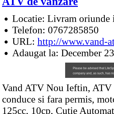
ATV de vanzare
Locatie:
Livram oriunde i
Telefon:
0767285850
URL:
http://www.vand-a
Adaugat la:
December 23
Vand ATV Nou Ieftin, ATV p
conduce si fara permis, mot
125cc, 10cp, Cutie Automat