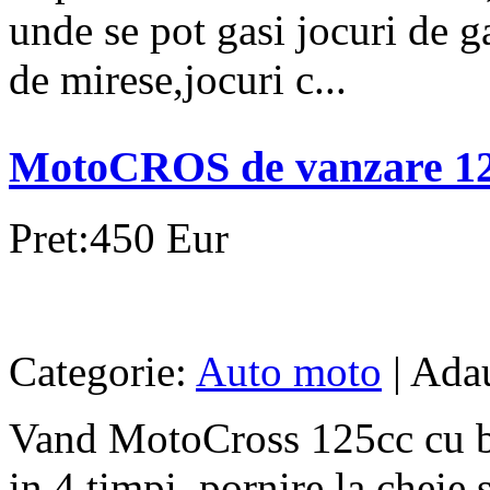
unde se pot gasi jocuri de ga
de mirese,jocuri c...
MotoCROS de vanzare 1
Pret:450 Eur
Categorie:
Auto moto
| Ada
Vand MotoCross 125cc cu ba
in 4 timpi, pornire la cheie 