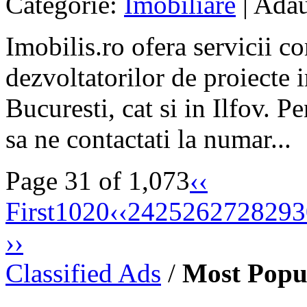
Categorie:
Imobiliare
| Adau
Imobilis.ro ofera servicii c
dezvoltatorilor de proiecte i
Bucuresti, cat si in Ilfov. 
sa ne contactati la numar...
Page 31 of 1,073
‹‹
First
10
20
‹‹
24
25
26
27
28
29
3
››
Classified Ads
/
Most Popu