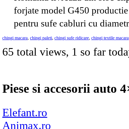
forjate model G450 productie 
pentru sufe cabluri cu diame
chingi macara
,
chingi paleti
,
chingi sufe ridicare
,
chingi textile macara
65 total views, 1 so far tod
Piese si accesorii auto 
Elefant.ro
Animax.ro