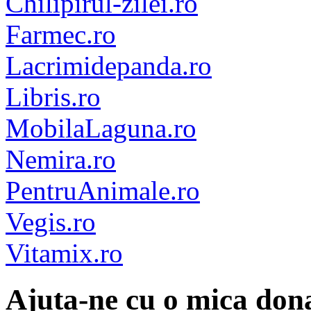
Chilipirul-zilei.ro
Farmec.ro
Lacrimidepanda.ro
Libris.ro
MobilaLaguna.ro
Nemira.ro
PentruAnimale.ro
Vegis.ro
Vitamix.ro
Ajuta-ne cu o mica dona