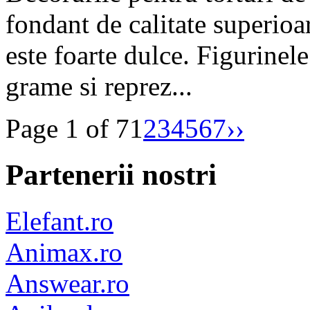
fondant de calitate superioa
este foarte dulce. Figurinel
grame si reprez...
Page 1 of 7
1
2
3
4
5
6
7
››
Partenerii nostri
Elefant.ro
Animax.ro
Answear.ro