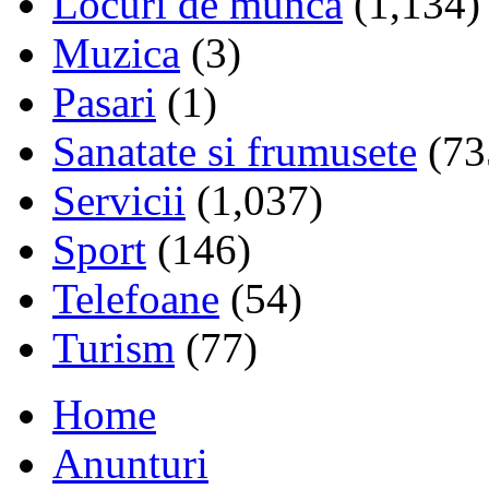
Locuri de munca
(1,134)
Muzica
(3)
Pasari
(1)
Sanatate si frumusete
(73
Servicii
(1,037)
Sport
(146)
Telefoane
(54)
Turism
(77)
Home
Anunturi