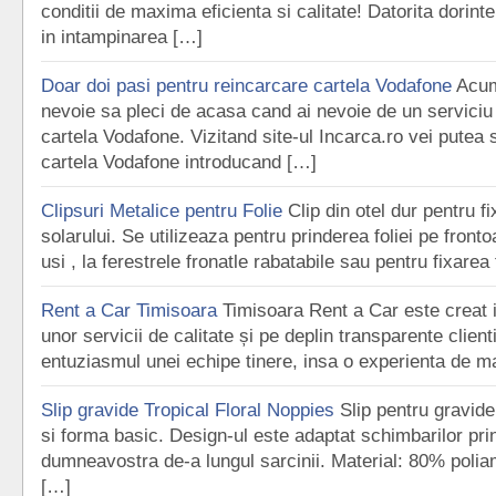
conditii de maxima eficienta si calitate! Datorita dorint
in intampinarea […]
Doar doi pasi pentru reincarcare cartela Vodafone
Acum
nevoie sa pleci de acasa cand ai nevoie de un serviciu
cartela Vodafone. Vizitand site-ul Incarca.ro vei putea s
cartela Vodafone introducand […]
Clipsuri Metalice pentru Folie
Clip din otel dur pentru fi
solarului. Se utilizeaza pentru prinderea foliei pe fronto
usi , la ferestrele fronatle rabatabile sau pentru fixarea 
Rent a Car Timisoara
Timisoara Rent a Car este creat i
unor servicii de calitate și pe deplin transparente clien
entuziasmul unei echipe tinere, insa o experienta de m
Slip gravide Tropical Floral Noppies
Slip pentru gravide
si forma basic. Design-ul este adaptat schimbarilor pri
dumneavostra de-a lungul sarcinii. Material: 80% polia
[…]