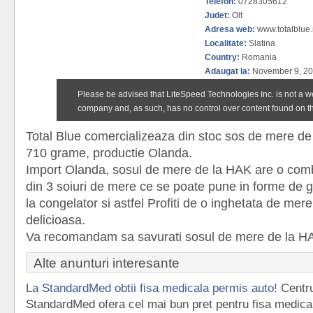
Telefon:
0728305612
Judet:
Olt
Adresa web:
www.totalblue.
Localitate:
Slatina
Country:
Romania
Adaugat la:
November 9, 20
Total Blue comercializeaza din stoc sos de mere de 
710 grame, productie Olanda.
Import Olanda, sosul de mere de la HAK are o comb
din 3 soiuri de mere ce se poate pune in forme de g
la congelator si astfel Profiti de o inghetata de mer
delicioasa.
Va recomandam sa savurati sosul de mere de la H
Alte anunturi interesante
La StandardMed obtii fisa medicala permis auto!
Centr
StandardMed ofera cel mai bun pret pentru fisa medica