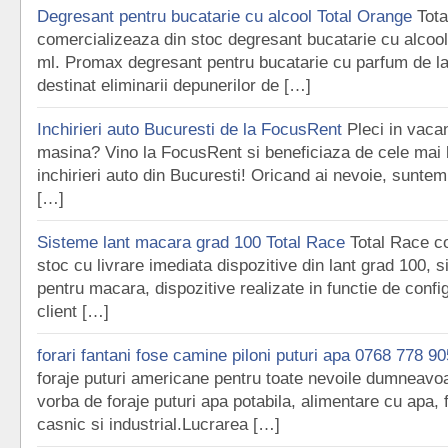
Degresant pentru bucatarie cu alcool Total Orange
Tot
comercializeaza din stoc degresant bucatarie cu alcoo
ml. Promax degresant pentru bucatarie cu parfum de l
destinat eliminarii depunerilor de […]
Inchirieri auto Bucuresti de la FocusRent
Pleci in vaca
masina? Vino la FocusRent si beneficiaza de cele mai 
inchirieri auto din Bucuresti! Oricand ai nevoie, suntem 
[…]
Sisteme lant macara grad 100 Total Race
Total Race c
stoc cu livrare imediata dispozitive din lant grad 100, 
pentru macara, dispozitive realizate in functie de config
client […]
forari fantani fose camine piloni puturi apa 0768 778 905
foraje puturi americane pentru toate nevoile dumneavoa
vorba de foraje puturi apa potabila, alimentare cu apa, 
casnic si industrial.Lucrarea […]