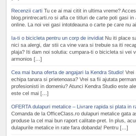
Recenzii carti
Tu ce ai mai citit in ultima vreme? Acce
blog.printrecarti.ro si afla ce titluri de carte poti gasi in
online. La noi vei gasi intotdeauna o carte pe care nu a
Ia-ti o bicicleta pentru un corp de invidiat
Nu iti place s
nici sa alergi, dar stii ca vine vara si trebuie sa iti reca
plaja? Iti dam noi solutia: cumpara-ti o bicicleta si vei
armonios […]
Cea mai buna oferta de angajari la Kendra Studio!
Vrei 
echipa tanara si prietenoasa? Vrei sa fii ajutata perma
profesionisti in domeniu? Atunci Kendra Studio este ale
este cel mai […]
OFERTA dulapuri metalice – Livrare rapida si plata in 
Comanda de la OfficeClass.ro dulapuri metalice gata a
produse la cel mai bun raport calitate-pret. In plus, acu
dulapurile metalice in rate fara dobanda! Pentru […]