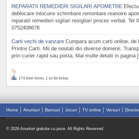
REPARATII REMEDIERI SIGILARI APOMETRE
Efect
deblocare inlocuire schimbare remontare reanoire apo
reparatii remedieri sigilari resigilari proces verbal. Te
0752408678
Carti vechi de vanzare
Cumpara acum carti online, de l
Printre Carti. Mii de noutati din diverse domenii. Transp
prin curier rapid sau posta. Mai multe detalii in pagina 
174 total views, 1 so far today
Home
Anunturi
Bancuri
Jocuri
TV online
Versuri
Direct
© 2026 Anunturi gratuite cu poze. All Rights Reserved.