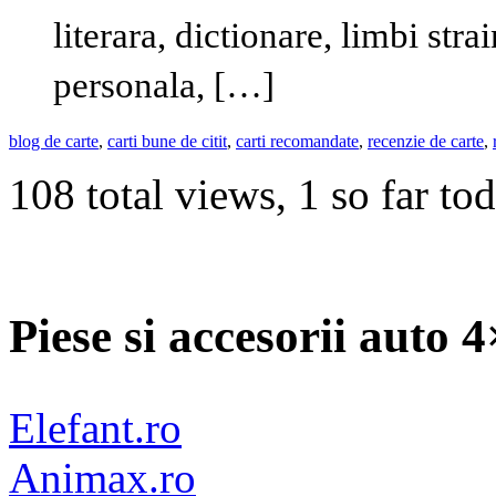
literara, dictionare, limbi stra
personala, […]
blog de carte
,
carti bune de citit
,
carti recomandate
,
recenzie de carte
,
108 total views, 1 so far to
Piese si accesorii auto 
Elefant.ro
Animax.ro