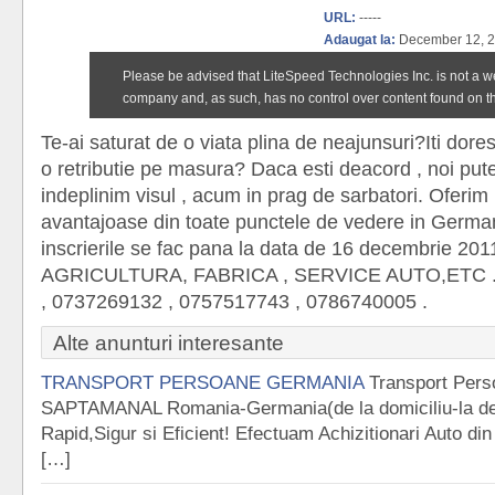
URL:
-----
Adaugat la:
December 12, 2
Te-ai saturat de o viata plina de neajunsuri?Iti dore
o retributie pe masura? Daca esti deacord , noi pute
indeplinim visul , acum in prag de sarbatori. Oferim
avantajoase din toate punctele de vedere in German
inscrierile se fac pana la data de 16 decembrie 201
AGRICULTURA, FABRICA , SERVICE AUTO,ETC .
, 0737269132 , 0757517743 , 0786740005 .
Alte anunturi interesante
TRANSPORT PERSOANE GERMANIA
Transport Pers
SAPTAMANAL Romania-Germania(de la domiciliu-la des
Rapid,Sigur si Eficient! Efectuam Achizitionari Auto din
[…]