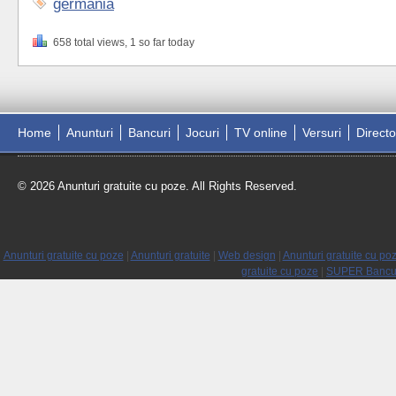
germania
658 total views, 1 so far today
Home
Anunturi
Bancuri
Jocuri
TV online
Versuri
Direct
© 2026 Anunturi gratuite cu poze. All Rights Reserved.
Anunturi gratuite cu poze
|
Anunturi gratuite
|
Web design
|
Anunturi gratuite cu po
gratuite cu poze
|
SUPER Bancur