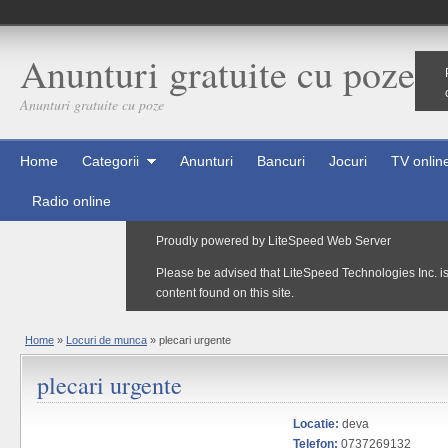
Anunturi gratuite cu poze
Anunturi gratuite cu poze
Home
Categorii
Anunturi
Bancuri
Jocuri
TV onlin
Radio online
Home
»
Locuri de munca
»
plecari urgente
plecari urgente
Locatie:
deva
Telefon:
0737269132