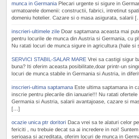
munca in Germania
Plecari urgente si sigure in German
urmatoarele domenii: constructii, fabrici, intretinut spati
domeniu hotelier. Cazare si o masa asigurata, salarii [
inscrieri-ultimele zile
Doar saptamana aceasta mai putet
pentru locurile de munca din Austria si Germania, cu pl
Nu ratati locuri de munca sigure in agricultura (hale si 
SERVICI STABIL-SALAR MARE
Vrei sa castigi sigur b
buna? Iti oferim aceasta posibilitate,doar printr-un sing
locuri de munca stabile in Germania si Austria, in difer
inscrieri-ultima saptamana
Este ultima saptamana in ca
inscrie pentru plecarile din ianuarie!!! Nu ratati oferte
Germania si Austria, salarii avantajoase, cazare si ma
[…]
ocazie unica ptr doritori
Daca vrei sa te alaturi celor p
fericiti , nu trebuie decat sa ai incredere in noi! Sunt
serioasa si acreditata, oferim locuri de munca in Germ