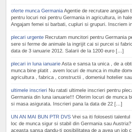
oferte munca Germania
Agentie de recrutare angajam b
pentru locuri noi pentru Germania in agricultura, in hale 
Angajam femei si barbati, cupluri si grupuri. Inscriem i
plecari urgente
Recrutam muncitori pentru Germania pen
sere si ferme de animale la ingrijit cai si purcei si fabri
data de 3 ianuarie 2012. Salarii de la 1200 euro […]
plecari in luna ianuarie
Asta e sansa ta unica , de a obt
munca bine platit . avem locuri de munca in multe domen
agricultura , fabrica , constructii , domeniul hotelier sa
ultimele inscrieri
Nu ratati ultimele inscrieri pentru pleca
Germania din luna ianuarie!!! Oferim locuri de munca bi
si masa asigurata. Inscrieri pana la data de 22 […]
UN AN MAI BUN PTR DVS
Vrei sa iti folosesti talentul
loc de munca sigur si stabil din Germania sau Austria? 
aceasta sansa dandu-ti posibilitatea de a avea un job 