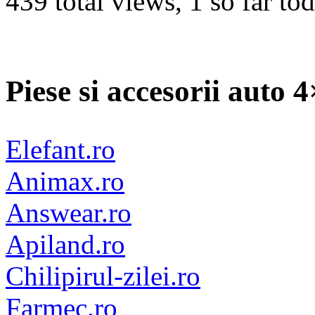
439 total views, 1 so far to
Piese si accesorii auto 
Elefant.ro
Animax.ro
Answear.ro
Apiland.ro
Chilipirul-zilei.ro
Farmec.ro