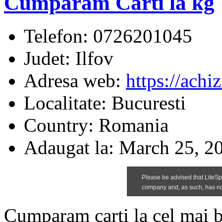
Cumparam Carti la kg
Telefon:
0726201045
Judet:
Ilfov
Adresa web:
https://achizi
Localitate:
Bucuresti
Country:
Romania
Adaugat la:
March 25, 20
Cumparam carti la cel mai bu