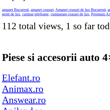
amanet Bucuresti
,
amanet ceasuri
,
Amanet ceasuri de lux Bucuresti
,
a
genti de lux
,
cumpar telefoane
,
cumparam ceasuri de lux
,
Premium Am
112 total views, 1 so far to
Piese si accesorii auto 
Elefant.ro
Animax.ro
Answear.ro