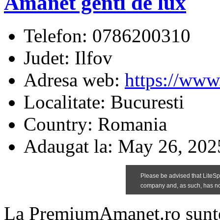
Amanet genti de lux
Telefon:
0786200310
Judet:
Ilfov
Adresa web:
https://www
Localitate:
Bucuresti
Country:
Romania
Adaugat la:
May 26, 202
La PremiumAmanet.ro suntem