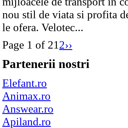
mijloacele de transport in 
nou stil de viata si profita d
le ofera. Velotec...
Page 1 of 2
1
2
››
Partenerii nostri
Elefant.ro
Animax.ro
Answear.ro
Apiland.ro