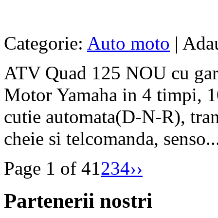
Categorie:
Auto moto
| Adau
ATV Quad 125 NOU cu garan
Motor Yamaha in 4 timpi, 10
cutie automata(D-N-R), trans
cheie si telcomanda, senso..
Page 1 of 4
1
2
3
4
››
Partenerii nostri