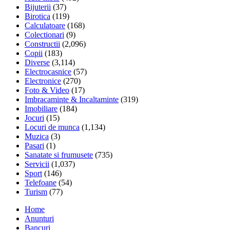
Bijuterii
(37)
Birotica
(119)
Calculatoare
(168)
Colectionari
(9)
Constructii
(2,096)
Copii
(183)
Diverse
(3,114)
Electrocasnice
(57)
Electronice
(270)
Foto & Video
(17)
Imbracaminte & Incaltaminte
(319)
Imobiliare
(184)
Jocuri
(15)
Locuri de munca
(1,134)
Muzica
(3)
Pasari
(1)
Sanatate si frumusete
(735)
Servicii
(1,037)
Sport
(146)
Telefoane
(54)
Turism
(77)
Home
Anunturi
Bancuri