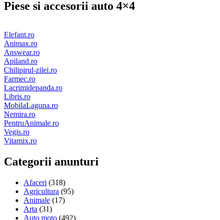
Piese si accesorii auto 4×4
Elefant.ro
Animax.ro
Answear.ro
Apiland.ro
Chilipirul-zilei.ro
Farmec.ro
Lacrimidepanda.ro
Libris.ro
MobilaLaguna.ro
Nemira.ro
PentruAnimale.ro
Vegis.ro
Vitamix.ro
Categorii anunturi
Afaceri
(318)
Agricultura
(95)
Animale
(17)
Arta
(31)
Auto moto
(492)