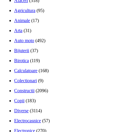
Afaceri
(318)
Agricultura
(95)
Animale
(17)
Arta
(31)
Auto moto
(492)
Bijuterii
(37)
Birotica
(119)
Calculatoare
(168)
Colectionari
(9)
Constructii
(2096)
Copii
(183)
Diverse
(3114)
Electrocasnice
(57)
Electronice
(270)