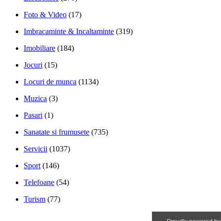
Foto & Video
(17)
Imbracaminte & Incaltaminte
(319)
Imobiliare
(184)
Jocuri
(15)
Locuri de munca
(1134)
Muzica
(3)
Pasari
(1)
Sanatate si frumusete
(735)
Servicii
(1037)
Sport
(146)
Telefoane
(54)
Turism
(77)