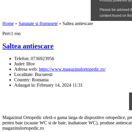
Home
»
Sanatate si frumusete
»
Saltea antiescare
Pret:1 ron
Saltea antiescare
Telefon:
0736923956
Judet:
Ilfov
Adresa web:
https://www.magazinulortopedic.ro/
Localitate:
Bucuresti
Country:
Romania
Adaugat la:
February 14, 2024 11:31
Magazinul Ortopedic oferă o gama larga de dispozitive ortopedice, precu
pentru baie (scaune WC si de baie, inaltatoare WC), produse antiescare (
magazinulortopedic.ro